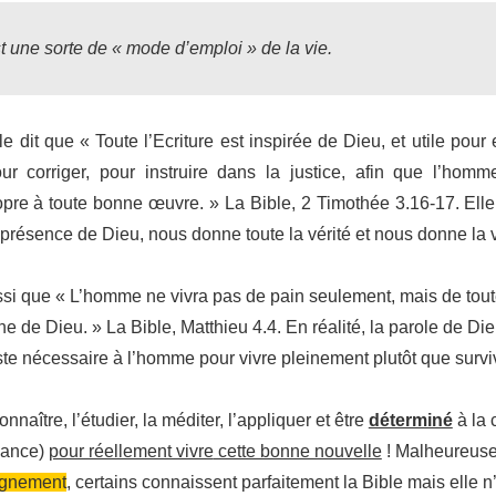
t une sorte de « mode d’emploi » de la vie.
ble dit que « Toute l’Ecriture est inspirée de Dieu, et utile pour
ur corriger, pour instruire dans la justice, afin que l’hom
opre à toute bonne œuvre. » La Bible, 2 Timothée 3.16-17. Ell
présence de Dieu, nous donne toute la vérité et nous donne la v
ussi que « L’homme ne vivra pas de pain seulement, mais de tout
he de Dieu. » La Bible, Matthieu 4.4. En réalité, la parole de Di
ste nécessaire à l’homme pour vivre pleinement plutôt que survi
connaître, l’étudier, la méditer, l’appliquer et être
déterminé
à la c
fiance)
pour réellement vivre
cette bonne nouvelle
! Malheureus
ignement
, certains connaissent parfaitement la Bible mais elle n’