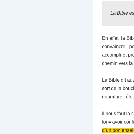
La Bible es
En effet, la Bi
convaincre, po
accompli et pr
chemin vers la 
La Bible dit a
sort de la bouc
nourriture céle
Il nous faut la 
foi = avoir con
d’un
bon ense