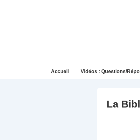
↓
passer
au
contenu
principal
Main
Accueil
Vidéos : Questions/Répo
Navigation
La Bib