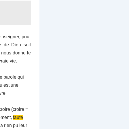
 enseigner, pour
me de Dieu soit
e nous donne le
raie vie.
e parole qui
eu est une
vre.
roire (croire =
ement,
faute
a rien pu leur