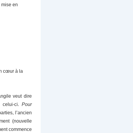
a mise en
n cœur à la
ngile veut dire
 celui-ci.
Pour
rties, l’ancien
ment (nouvelle
tament commence