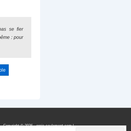
as se fier
même : pour
ble
Copyright © 2026
- crois-seulement.com
|