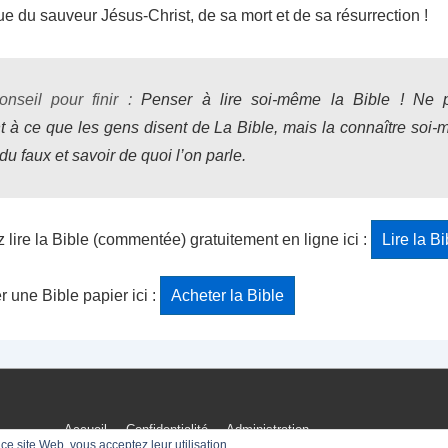
nue du sauveur Jésus-Christ, de sa mort et de sa résurrection !
onseil pour finir :
Penser à lire
soi-même
la Bible ! Ne p
 à ce que les gens disent de La Bible, mais la connaître soi-
i du faux et savoir de quoi l’on parle.
ire la Bible (commentée) gratuitement en ligne ici :
Lire la Bi
r une Bible papier ici :
Acheter la Bible
Menu
Accueil
Confidentialité
Administration
r ce site Web, vous acceptez leur utilisation.