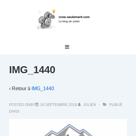
↓
passer
au
contenu
principal
Main
MENU
Navigation
IMG_1440
‹ Retour à
IMG_1440
POSTED ONBY
18 SEPTEMBRE 2018
JULIEN
PUBLIÉ
DANS