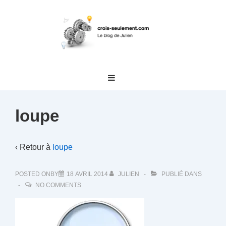
↓
passer
au
contenu
principal
Main
MENU
Navigation
loupe
‹ Retour à
loupe
POSTED ONBY
18 AVRIL 2014
JULIEN
PUBLIÉ DANS
NO COMMENTS