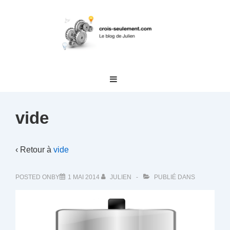
↓
passer
au
contenu
principal
Main
MENU
Navigation
vide
‹ Retour à
vide
POSTED ONBY
1 MAI 2014
JULIEN
PUBLIÉ DANS