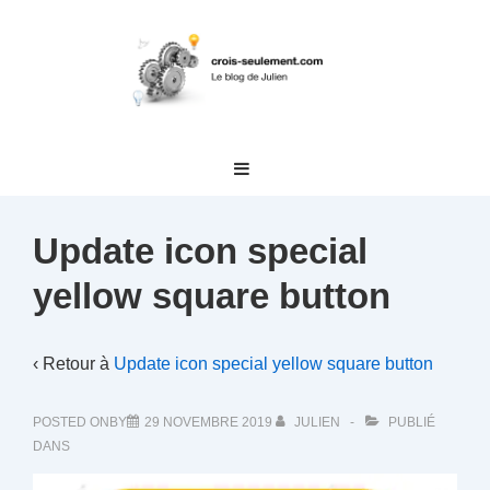
↓
passer
au
contenu
principal
Main
MENU
Navigation
Update icon special
yellow square button
‹ Retour à
Update icon special yellow square button
POSTED ONBY
29 NOVEMBRE 2019
JULIEN
PUBLIÉ
DANS