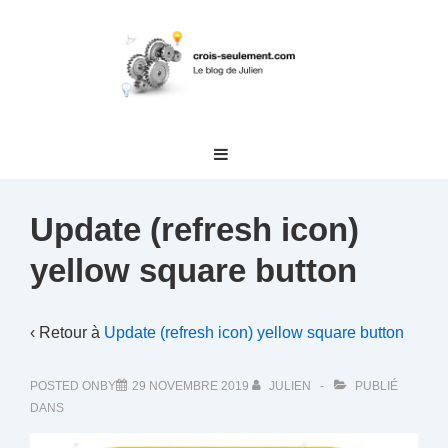
↓
passer
au
contenu
principal
Main
MENU
Navigation
Update (refresh icon)
yellow square button
‹ Retour à
Update (refresh icon) yellow square button
POSTED ONBY
29 NOVEMBRE 2019
JULIEN
PUBLIÉ
DANS